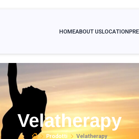
HOME
ABOUT US
LOCATION
PRE
Velatherapy
Prodotti
Velatherapy