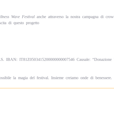
llness Wave Festival
anche attraverso la nostra campagna di crow
scita di questo progetto
S. IBAN: IT81Z0503415200000000007546 Causale: “Donazione W
sibile la magia del festival. Insieme creiamo onde di benessere.