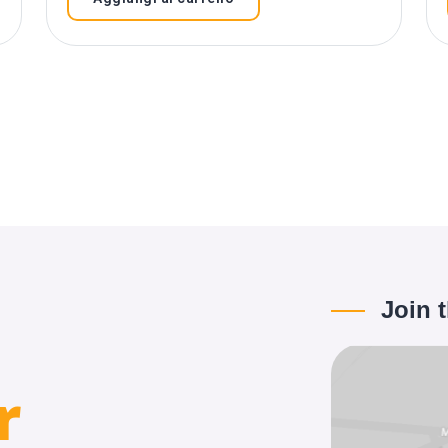
Join 
r