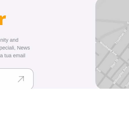
r
nity and
peciali, News
la tua email
ed