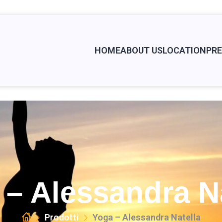
HOME
ABOUT US
LOCATION
PRE
 – Alessandra Na
Prodotti
Yoga – Alessandra Natella